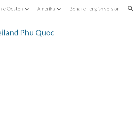
rre Oosten
Amerika
Bonaire - english version
ion
 eiland Phu Quoc