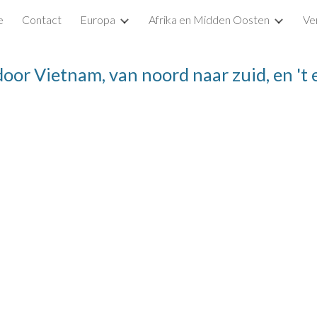
e
Contact
Europa
Afrika en Midden Oosten
Ve
ip to main content
Skip to navigat
door Vietnam, van noord naar zuid, en 't