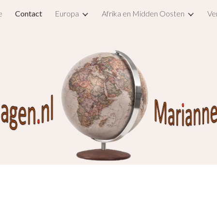
e
Contact
Europa
Afrika en Midden Oosten
Ve
ip to main content
Skip to navigat